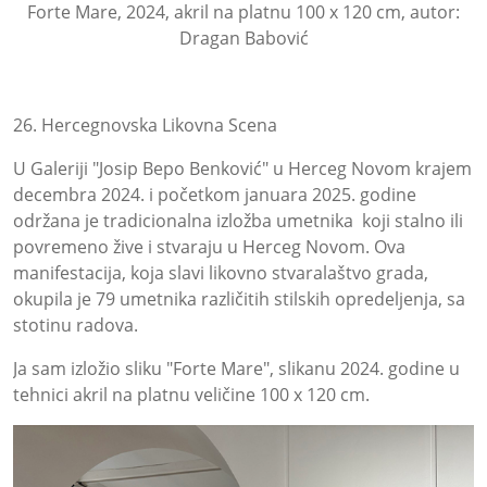
Forte Mare, 2024, akril na platnu 100 x 120 cm, autor:
Dragan Babović
26. Hercegnovska Likovna Scena
U Galeriji "Josip Bepo Benković" u Herceg Novom krajem
decembra 2024. i početkom januara 2025. godine
održana je tradicionalna izložba umetnika koji stalno ili
povremeno žive i stvaraju u Herceg Novom. Ova
manifestacija, koja slavi likovno stvaralaštvo grada,
okupila je 79 umetnika različitih stilskih opredeljenja, sa
stotinu radova.
Ja sam izložio sliku "Forte Mare", slikanu 2024. godine u
tehnici akril na platnu veličine 100 x 120 cm.