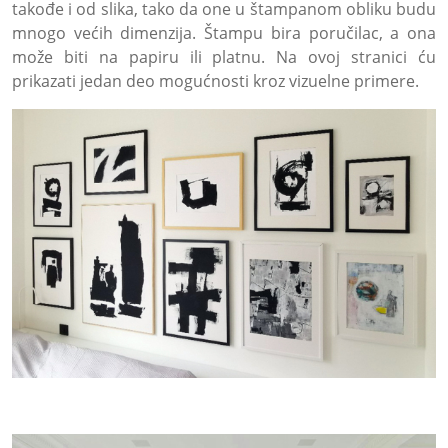
takođe i od slika, tako da one u štampanom obliku budu
mnogo većih dimenzija. Štampu bira poručilac, a ona
može biti na papiru ili platnu. Na ovoj stranici ću
prikazati jedan deo mogućnosti kroz vizuelne primere.