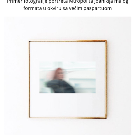
Primer fotografije portreta Mtropolita Joanikija malog
formata u okviru sa većim paspartuom