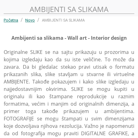
AMBIJENTI SA SLIKAMA
Početna
Novo
AMBIJENTI SA SLIKAMA
Ambijenti sa slikama - Wall art - Interior design
Originalne SLIKE se na sajtu prikazuju u prozorima u
kojima izgledaju kao da su iste veličine. To može da
zavara. Da bi gledalac stekao pravi utisak o formatu
prikazanih slika, slike stavljam u stvarne ili virtuelne
AMBIJENTE. Takođe pokazujem i kako slike izgledaju u
najjedostavnijim okvirima. SLIKE se mogu kupiti u
originalu ili kao štampane reprodukcije u raznim
formatima, većim i manjim od originalnih dimenzija, a
primer toga takođe prikazujem u ambijentima.
FOTOGRAFIJE se mogu štampati u svim dimenzijama
koje dozvoljava njihova rezolucija. Važno je napomenuti
da od fotografija mogu praviti DIGITALNE GRAFIKE, a