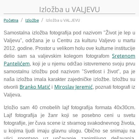
Izložba u VALJEVU
Početna
Izložbe
Izložba u VALJEVU
Samostalna izložba fotografija pod nazivom "Život je lep u
Valjevu", održana je u Centru za kulturu Valjevo u martu
2012. godine. Prostor u velikom holu ove kulturne institucije
Sretenom
delio sam sa valjevskim kolegom fotografom
Pantelićem
, koji je u njemu održao istovremeno svoju prvu
samostalnu izložbu pod nazivom "Svetlost i život", pa je
naša izložba imala karakter zajedničke izložbe. Izložbu su
Branko Matić
Miroslav Jeremić
otvorili
i
, poznati fotografi iz
Valjeva.
Izložio sam 40 crnobelih lajf fotografija formata 40x30cm.
Lajf fotografija je žanr koji se posebno ceni u svetu
fotografije, jer čuva scene iz stvarnog svakodnevnog života,
u kojima ljudi imaju glavnu ulogu. Obično se snimaju na
ulici spontano uz uočavanje zanimljivog dešavanja,