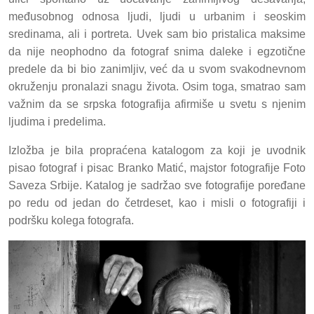
međusobnog odnosa ljudi, ljudi u urbanim i seoskim
sredinama, ali i portreta. Uvek sam bio pristalica maksime
da nije neophodno da fotograf snima daleke i egzotične
predele da bi bio zanimljiv, već da u svom svakodnevnom
okruženju pronalazi snagu života. Osim toga, smatrao sam
važnim da se srpska fotografija afirmiše u svetu s njenim
ljudima i predelima.
Izložba je bila propraćena katalogom za koji je uvodnik
pisao fotograf i pisac Branko Matić, majstor fotografije Foto
Saveza Srbije. Katalog je sadržao sve fotografije poređane
po redu od jedan do četrdeset, kao i misli o fotografiji i
podršku kolega fotografa.