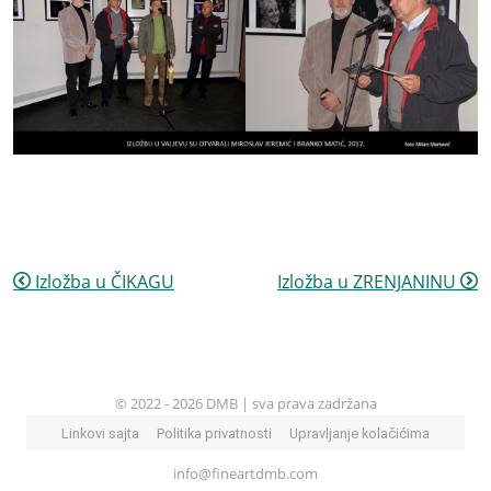
Izložba u ČIKAGU
Izložba u ZRENJANINU
© 2022 - 2026 DMB | sva prava zadržana
Linkovi sajta
Politika privatnosti
Upravljanje kolačićima
info@fineartdmb.com