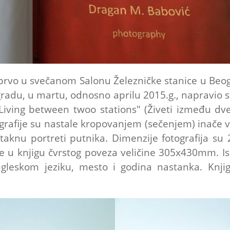
prvo u svečanom Salonu Železničke stanice u Beog
radu, u martu, odnosno aprilu 2015.g., napravio 
ving between twoo stations" (Živeti između dve 
tografije su nastale kropovanjem (sečenjem) inače v
taknu portreti putnika. Dimenzije fotografija 
 u knjigu čvrstog poveza veličine 305x430mm. Is
ngleskom jeziku, mesto i godina nastanka. Knji