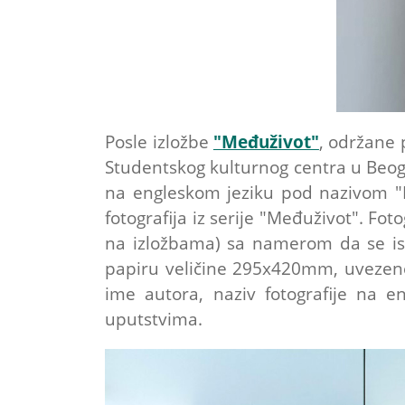
Posle izložbe
"Međuživot"
, održane 
Studentskog kulturnog centra u Beog
na engleskom jeziku pod nazivom "Li
fotografija iz serije "Međuživot". Fo
na izložbama) sa namerom da se is
papiru veličine 295x420mm, uvezene
ime autora, naziv fotografije na e
uputstvima.