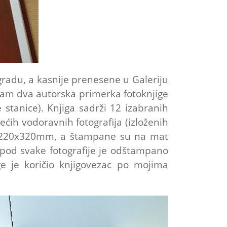
radu, a kasnije prenesene u Galeriju
sam dva autorska primerka fotoknjige
stanice). Knjiga sadrži 12 izabranih
ećih vodoravnih fotografija (izloženih
su 220x320mm, a štampane su na mat
pod svake fotografije je odštampano
ge je koričio knjigovezac po mojima