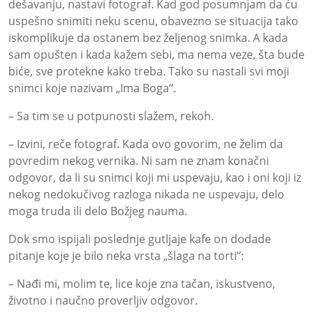
dešavanju, nastavi fotograf. Kad god posumnjam da ću
uspešno snimiti neku scenu, obavezno se situacija tako
iskomplikuje da ostanem bez željenog snimka. A kada
sam opušten i kada kažem sebi, ma nema veze, šta bude
biće, sve protekne kako treba. Tako su nastali svi moji
snimci koje nazivam „Ima Boga“.
– Sa tim se u potpunosti slažem, rekoh.
– Izvini, reče fotograf. Kada ovo govorim, ne želim da
povredim nekog vernika. Ni sam ne znam konačni
odgovor, da li su snimci koji mi uspevaju, kao i oni koji iz
nekog nedokučivog razloga nikada ne uspevaju, delo
moga truda ili delo Božjeg nauma.
Dok smo ispijali poslednje gutljaje kafe on dodade
pitanje koje je bilo neka vrsta „šlaga na torti“:
– Nađi mi, molim te, lice koje zna tačan, iskustveno,
životno i naučno proverljiv odgovor.