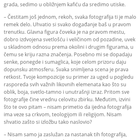
grada, sedimo u obližnjem kafiću da sredimo utiske.
– Čestitam još jednom, rekoh, svaka fotografija ti je malo
remek delo. Uhvatio si svako događanje baš u pravom
trenutku. Glavna figura čoveka je na pravom mestu,
dobro izdvojena svetlošću i veličinom od pozadine, uvek
u skladnom odnosu prema okolini i drugim figurama, u
čemu se kriju razna značenja. Posebno mi se dopadaju
senke, ponegde i sumaglica, koje celom prizoru daju
dopunsku atmosferu. Svaka snimljena scena je prava
retkost. Tvoje kompozicije su primer za uged u pogledu
rasporeda svih važnih likovnih elemenata kao što su
oblik, boja, svetlo-tamno i unutrašnji izraz. Pritom sve
fotografije čine vrednu celovitu zbirku. Međutim, izvini
što te ovo pitam – nisam primetio da ijedna fotografija
ima veze sa crkvom, teologijom ili religijom. Nisam
shvatio zašto si izložbu tako naslovio?
– Nisam samo ja zaslužan za nastanak tih fotografija,