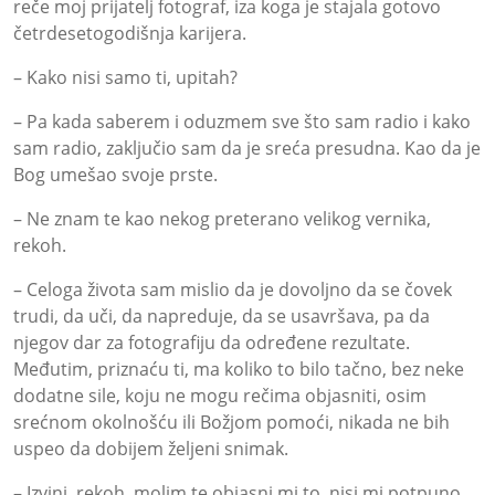
reče moj prijatelj fotograf, iza koga je stajala gotovo
četrdesetogodišnja karijera.
– Kako nisi samo ti, upitah?
– Pa kada saberem i oduzmem sve što sam radio i kako
sam radio, zaključio sam da je sreća presudna. Kao da je
Bog umešao svoje prste.
– Ne znam te kao nekog preterano velikog vernika,
rekoh.
– Celoga života sam mislio da je dovoljno da se čovek
trudi, da uči, da napreduje, da se usavršava, pa da
njegov dar za fotografiju da određene rezultate.
Međutim, priznaću ti, ma koliko to bilo tačno, bez neke
dodatne sile, koju ne mogu rečima objasniti, osim
srećnom okolnošću ili Božjom pomoći, nikada ne bih
uspeo da dobijem željeni snimak.
– Izvini, rekoh, molim te objasni mi to, nisi mi potpuno