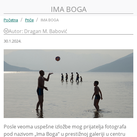
IMA BOGA
Početna
Priče
IMA BOGA
Autor: Dragan M. Babović
30.1.2024.
Posle veoma uspešne izložbe mog prijatelja fotografa
pod nazivom „Ima Boga“ u prestižnoj galeriji u centru