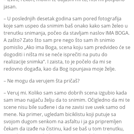
jasan.
– U poslednjih desetak godina sam pored fotografija
koje sam uspeo da snimim baš onako kako sam želeo u
trenutku snimanja, počeo da stavljam naslov IMA BOGA.
A zašto? Zato što sam pre nego što sam ih snimio
pomislio „Ako ima Boga, scena koju sam predvideo će se
dogoditi i ništa mi se neće isprečiti na putu do
realizacije snimka“. I zaista, to je počelo da mi se
redovno događa, kao da Bog ispunjava moje želje.
– Ne mogu da verujem šta pričaš?
– Veruj mi. Koliko sam samo dobrih scena izgubio kada
sam imao najjaču želju da to snimim. Očigledno da mi te
scene nisu bile suđene i da ne zavisi sve uvek samo od
mene. Na primer, ugledam biciklistu koji putuje sa
svojom dugom senkom na asfaltu i ja ga pripremljen
čekam da izađe na čistinu, kad se baš u tom trenutku,