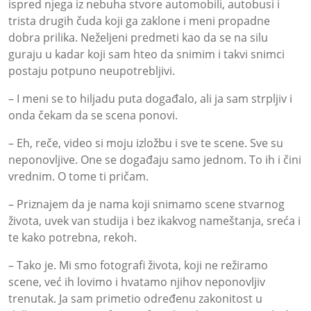
ispred njega iz nebuha stvore automobili, autobusi i
trista drugih čuda koji ga zaklone i meni propadne
dobra prilika. Neželjeni predmeti kao da se na silu
guraju u kadar koji sam hteo da snimim i takvi snimci
postaju potpuno neupotrebljivi.
– I meni se to hiljadu puta događalo, ali ja sam strpljiv i
onda čekam da se scena ponovi.
– Eh, reče, video si moju izložbu i sve te scene. Sve su
neponovljive. One se događaju samo jednom. To ih i čini
vrednim. O tome ti pričam.
– Priznajem da je nama koji snimamo scene stvarnog
života, uvek van studija i bez ikakvog nameštanja, sreća i
te kako potrebna, rekoh.
– Tako je. Mi smo fotografi života, koji ne režiramo
scene, već ih lovimo i hvatamo njihov neponovljiv
trenutak. Ja sam primetio određenu zakonitost u