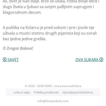
Ali, život je išao dalje. Brzo se udala, rodila dvoje dece i
dugo živela u ljubavi sa svojim pažljivim suprugom i
blagorodnom decom.
A publika na Kolarcu je pred sobom i pre i posle nje
uživala u muzici stotinu drugih pijanista koji su svirali
bez ijedne jedine greške.
© Dragan Babović
SAVET
DVA SLIKARA
© 2022 - 2026 DMB | sva prava zadržana
Linkovi sajta
Politika privatnosti
Upravljanje kolačićima
info@fineartdmb.com