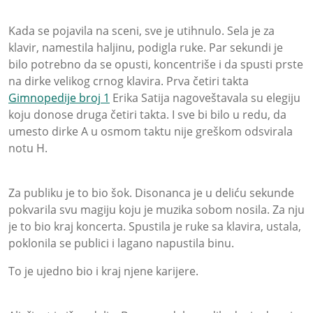
Kada se pojavila na sceni, sve je utihnulo. Sela je za
klavir, namestila haljinu, podigla ruke. Par sekundi je
bilo potrebno da se opusti, koncentriše i da spusti prste
na dirke velikog crnog klavira. Prva četiri takta
Gimnopedije broj 1
Erika Satija nagoveštavala su elegiju
koju donose druga četiri takta. I sve bi bilo u redu, da
umesto dirke A u osmom taktu nije greškom odsvirala
notu H.
Za publiku je to bio šok. Disonanca je u deliću sekunde
pokvarila svu magiju koju je muzika sobom nosila. Za nju
je to bio kraj koncerta. Spustila je ruke sa klavira, ustala,
poklonila se publici i lagano napustila binu.
To je ujedno bio i kraj njene karijere.