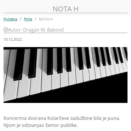
NOTA H
Početna
Priče
NOTA H
Autor: Dragan M. Babović
10.12.2022.
Koncertna dvorana Kolarčeve zadužbine bila je puna.
Njom je odzvanjao žamor publike.